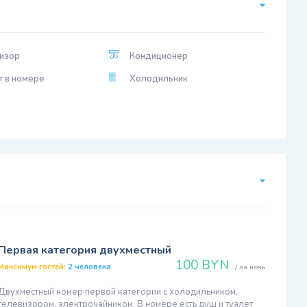
изор
Кондиционер
т в номере
Холодильник
Первая категория двухместный
100 BYN
Максимум гостей:
2 человека
/ за ночь
Двухместный номер первой категории с холодильником,
телевизором, электрочайником. В номере есть душ и туалет